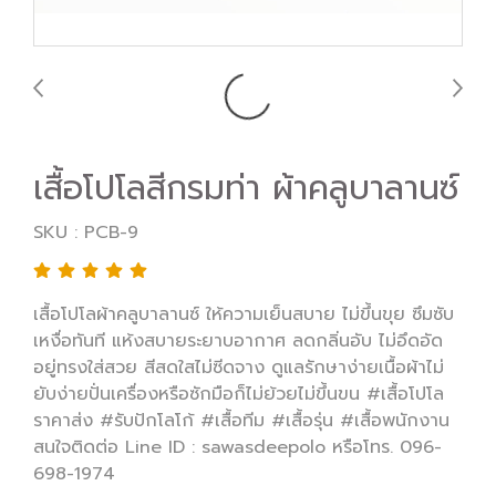
เสื้อโปโลสีกรมท่า ผ้าคลูบาลานซ์
SKU : PCB-9
เสื้อโปโลผ้าคลูบาลานซ์ ให้ความเย็นสบาย ไม่ขึ้นขุย ซึมซับ
เหงื่อทันที แห้งสบายระยาบอากาศ ลดกลิ่นอับ ไม่อึดอัด
อยู่ทรงใส่สวย สีสดใสไม่ซีดจาง ดูแลรักษาง่ายเนื้อผ้าไม่
ยับง่ายปั่นเครื่องหรือซักมือก็ไม่ย้วยไม่ขึ้นขน #เสื้อโปโล
ราคาส่ง #รับปักโลโก้ #เสื้อทีม #เสื้อรุ่น #เสื้อพนักงาน
สนใจติดต่อ Line ID : sawasdeepolo หรือโทร. 096-
698-1974