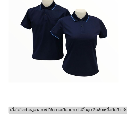
เสื้อโปโลผ้าคลูบาลานซ์ ให้ความเย็นสบาย ไม่ขึ้นขุย ซึมซับเหงื่อทันที แ