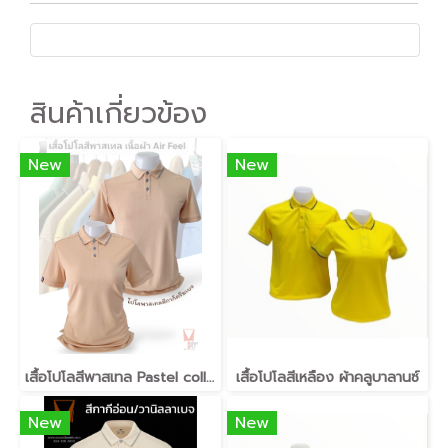
สินค้าเกี่ยวข้อง
New
New
เสื้อโปโลสีพาสเทล Pastel collar shirt polo โปโลปกเชิ้ตพาสเทล เนื้อผ้า Air Feel เนื้อผ้านุ่ม แห้งไวระบายอากาศดีเยี่ยม ไม่เหนอะหนะ ไม่มีกลิ่นอับชื้น #เสื้อโปโลสีฟ้าอมเขียว #เสื้อโปโลสีฟ้าคราม #เสื้อโปโลสีครีม #เสื้อโปโลสีเบจ #เสื้อโปโลสีกากี #เสื้อโปโลสีกาก
เสื้อโปโลสีเหลือง ผ้าคลูบาลานซ์
New
New