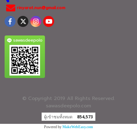
rinyarat.nun@gmail.com
sawasdeepolo
© Copyright 2019 All Rights Reserved.
sawasdeepolo.com
ผู้เข้าชมวันนี้
1,460
Powered by
MakeWebEasy.com