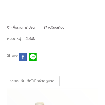
เพิ่มรายการโปรด
เปรียบเทียบ
หมวดหมู่ :
เสื้อโปโล
Share
รายละเอียเสื้อโปโลผ้าคลูบาลานซ์ ให้ความเย็นสบาย ไม่ขึ้นขุย ซึมซับเหงื่อทันที แห้งสบายระยาบอากาศ ลดกลิ่นอับ ไม่อึดอัดอยู่ทรงใส่สวย สีสดใสไม่ซีดจาง ดูแลรักษาง่ายเนื้อผ้าไม่ยับง่ายปั่นเครื่องหรือซักมือก็ไม่ย้วยไม่ขึ้นขน #เสื้อโปโลราคาส่ง #รับปักโลโก้ #เสื้อท