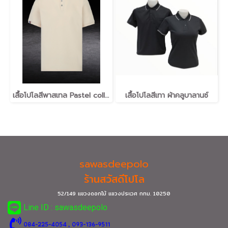
เสื้อโปโลสีพาสเทล Pastel collar shirt polo โปโลปกเชิ้ตพาสเทล เนื้อผ้า Air Feel เนื้อผ้านุ่ม แห้งไวระบายอากาศดีเยี่ยม ไม่เหนอะหนะ ไม่มีกลิ่นอับชื้น #เสื้อโปโลสีฟ้าอมเขียว #เสื้อโปโลสีฟ้าคราม #เสื้อโปโลสีครีม #เสื้อโปโลสีเบจ #เสื้อโปโลสีกากี #เสื้อโปโลสีกาก
เสื้อโปโลสีเทา ผ้าคลูบาลานซ์
sawasdeepolo
ร้านสวัสดีโปโล
52/149 แขวงดอกไม้ แขวงประเวศ กทม.
10250
Line ID : sawasdeepolo
0
84-225-4054
, 093-136-9511