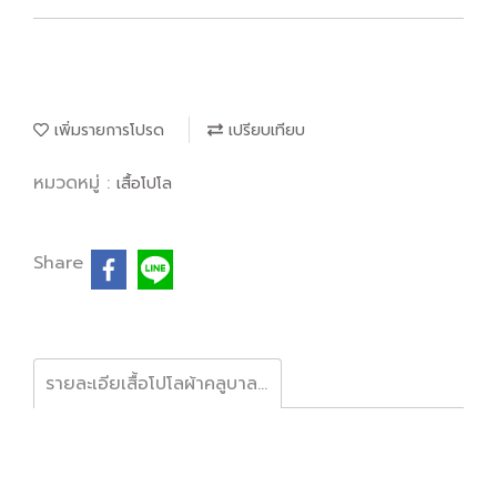
เพิ่มรายการโปรด
เปรียบเทียบ
หมวดหมู่ :
เสื้อโปโล
Share
รายละเอียเสื้อโปโลผ้าคลูบาลานซ์ ให้ความเย็นสบาย ไม่ขึ้นขุย ซึมซับเหงื่อทันที แห้งสบายระยาบอากาศ ลดกลิ่นอับ ไม่อึดอัดอยู่ทรงใส่สวย สีสดใสไม่ซีดจาง ดูแลรักษาง่ายเนื้อผ้าไม่ยับง่ายปั่นเครื่องหรือซักมือก็ไม่ย้วยไม่ขึ้นขน #เสื้อโปโลราคาส่ง #รับปักโลโก้ #เสื้อท