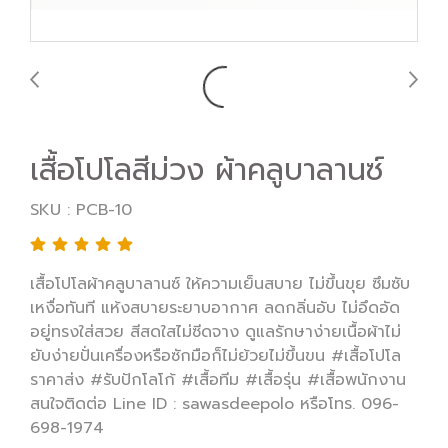
เสื้อโปโลสีม่วง ผ้าคลูบาลานซ์
SKU : PCB-10
เสื้อโปโลผ้าคลูบาลานซ์ ให้ความเย็นสบาย ไม่ขึ้นขุย ซึมซับ
เหงื่อทันที แห้งสบายระยาบอากาศ ลดกลิ่นอับ ไม่อึดอัด
อยู่ทรงใส่สวย สีสดใสไม่ซีดจาง ดูแลรักษาง่ายเนื้อผ้าไม่
ยับง่ายปั่นเครื่องหรือซักมือก็ไม่ย้วยไม่ขึ้นขน #เสื้อโปโล
ราคาส่ง #รับปักโลโก้ #เสื้อทีม #เสื้อรุ่น #เสื้อพนักงาน
สนใจติดต่อ Line ID : sawasdeepolo หรือโทร. 096-
698-1974