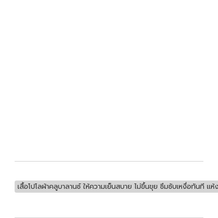
เสื้อโปโลผ้าคลูบาลานซ์ ให้ความเย็นสบาย ไม่ขึ้นขุย ซึมซับเหงื่อทันที แ