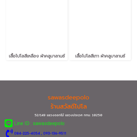
เสื้อโปโลสีเหลือง ผ้าคลูบาลานซ์
เสื้อโปโลสีเทา ผ้าคลูบาลานซ์
sawasdeepolo
ร้านสวัสดีโปโล
52/149 แขวงดอกไม้ แขวงประเวศ กทม.
10250
Line ID : sawasdeepolo
0
84-225-4054
, 093-136-9511