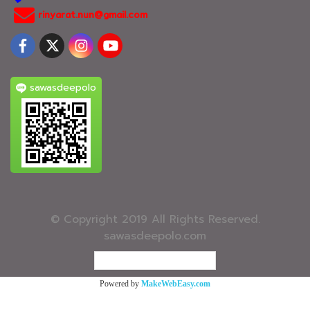
rinyarat.nun@gmail.com
sawasdeepolo
© Copyright 2019 All Rights Reserved.
sawasdeepolo.com
ผู้เข้าชมวันนี้
1,489
Powered by
MakeWebEasy.com