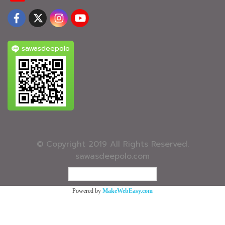
sawasdeepolo
© Copyright 2019 All Rights Reserved.
sawasdeepolo.com
ผู้เข้าชมวันนี้
542
Powered by
MakeWebEasy.com