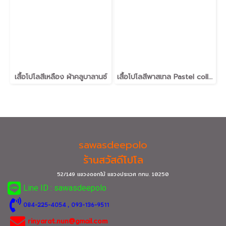
เสื้อโปโลสีเหลือง ผ้าคลูบาลานซ์
เสื้อโปโลสีพาสเทล Pastel collar shirt polo โปโลปกเชิ้ตพาสเทล เนื้อผ้า Air Feel เนื้อผ้านุ่ม แห้งไวระบายอากาศดีเยี่ยม ไม่เหนอะหนะ ไม่มีกลิ่นอับชื้น #เสื้อโปโลสีฟ้าอมเขียว #เสื้อโปโลสีฟ้าคราม #เสื้อโปโลสีครีม #เสื้อโปโลสีเบจ #เสื้อโปโลสีกากี #เสื้อโปโลสีกาก
sawasdeepolo
ร้านสวัสดีโปโล
52/149 แขวงดอกไม้ แขวงประเวศ กทม.
10250
Line ID : sawasdeepolo
0
84-225-4054
, 093-136-9511
rinyarat.nun@gmail.com