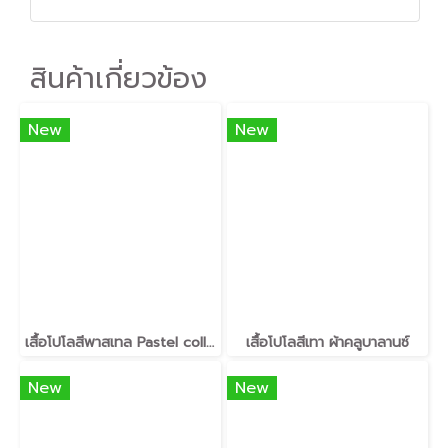
สินค้าเกี่ยวข้อง
New
New
เสื้อโปโลสีพาสเทล Pastel collar shirt polo โปโลปกเชิ้ตพาสเทล เนื้อผ้า Air Feel เนื้อผ้านุ่ม แห้งไวระบายอากาศดีเยี่ยม ไม่เหนอะหนะ ไม่มีกลิ่นอับชื้น #เสื้อโปโลสีฟ้าอมเขียว #เสื้อโปโลสีฟ้าคราม #เสื้อโปโลสีครีม #เสื้อโปโลสีเบจ #เสื้อโปโลสีกากี #เสื้อโปโลสีกาก
เสื้อโปโลสีเทา ผ้าคลูบาลานซ์
New
New