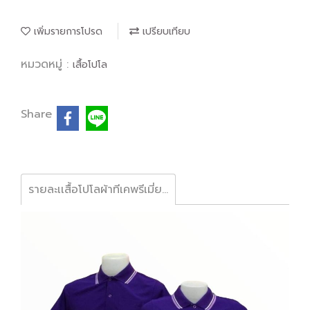
เพิ่มรายการโปรด
เปรียบเทียบ
หมวดหมู่ :
เสื้อโปโล
Share
รายละเเสื้อโปโลผ้าทีเคพรีเมี่ยม เส้นใยทอละเอียดพิเศษ ระบายอากาศดีเยี่ยม ไม่ยืดย้วย สีไม่ตก ใส่สบาย พร้อมบริการปักและออกแบบโลโก้ #เสื้อโปโลราคาส่ง #รับปักโลโก้ #ซุ้มไก่ชน #ฟาร์มไก่ชน #รับออกแบบ #เสื้อยูนิฟอร์ม