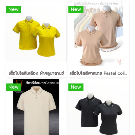
New
New
เสื้อโปโลสีเหลือง ผ้าคลูบาลานซ์
เสื้อโปโลสีพาสเทล Pastel collar shirt polo โปโลปกเชิ้ตพาสเทล เนื้อผ้า Air Feel เนื้อผ้านุ่ม แห้งไวระบายอากาศดีเยี่ยม ไม่เหนอะหนะ ไม่มีกลิ่นอับชื้น #เสื้อโปโลสีฟ้าอมเขียว #เสื้อโปโลสีฟ้าคราม #เสื้อโปโลสีครีม #เสื้อโปโลสีเบจ #เสื้อโปโลสีกากี #เสื้อโปโลสีกาก
New
New