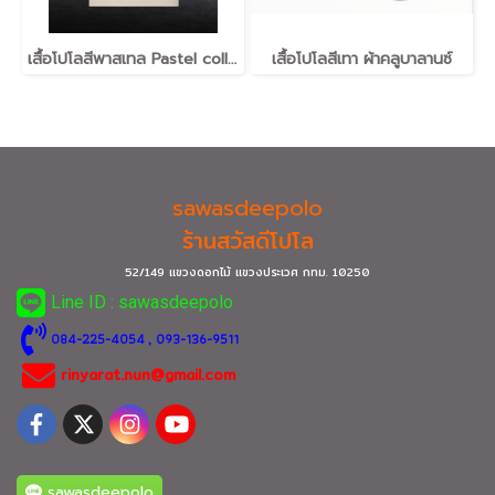
เสื้อโปโลสีพาสเทล Pastel collar shirt polo โปโลปกเชิ้ตพาสเทล เนื้อผ้า Air Feel เนื้อผ้านุ่ม แห้งไวระบายอากาศดีเยี่ยม ไม่เหนอะหนะ ไม่มีกลิ่นอับชื้น #เสื้อโปโลสีฟ้าอมเขียว #เสื้อโปโลสีฟ้าคราม #เสื้อโปโลสีครีม #เสื้อโปโลสีเบจ #เสื้อโปโลสีกากี #เสื้อโปโลสีกาก
เสื้อโปโลสีเทา ผ้าคลูบาลานซ์
sawasdeepolo
ร้านสวัสดีโปโล
52/149 แขวงดอกไม้ แขวงประเวศ กทม.
10250
Line ID : sawasdeepolo
0
84-225-4054
, 093-136-9511
rinyarat.nun@gmail.com
sawasdeepolo