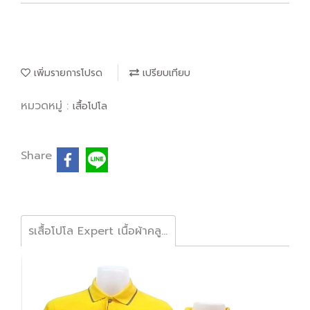
เพิ่มรายการโปรด
เปรียบเทียบ
หมวดหมู่ :
เสื้อโปโล
Share
รเสื้อโปโล Expert เนื้อผ้าคลูบาลานซ์ลาครอส เส้นใยทอละเอียดพิเศษ 2 ชั้น ระบายอากาศดีเยี่ยมไม่มีกลิ่นอับ ไม่ยืดย้วย สีไม่ตก ใส่สบายไม่ร้อน พร้อมบริการปักและออกแบบโลโก้ #เสื้อโปโลราคาส่ง #รับปักโลโก้ #ซุ้มไก่ชน #ฟาร์มไก่ชน #รับออกแบบ #เสื้อยูนิฟอร์ม