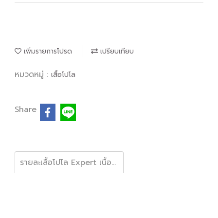
เพิ่มรายการโปรด
เปรียบเทียบ
หมวดหมู่ :
เสื้อโปโล
Share
รายละเสื้อโปโล Expert เนื้อผ้าคลูบาลานซ์ลาครอส เส้นใยทอละเอียดพิเศษ 2 ชั้น ระบายอากาศดีเยี่ยมไม่มีกลิ่นอับ ไม่ยืดย้วย สีไม่ตก ใส่สบายไม่ร้อน พร้อมบริการปักและออกแบบโลโก้ #เสื้อโปโลราคาส่ง #รับปักโลโก้ #ซุ้มไก่ชน #ฟาร์มไก่ชน #รับออกแบบ #เสื้อยูนิฟอร์ม