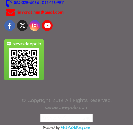
0
84-225-4054
, 093-136-9511
rinyarat.nun@gmail.com
sawasdeepolo
© Copyright 2019 All Rights Reserved.
sawasdeepolo.com
ผู้เข้าชมวันนี้
240
Powered by
MakeWebEasy.com