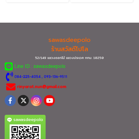
sawasdeepolo
ร้านสวัสดีโปโล
52/149 แขวงดอกไม้ แขวงประเวศ กทม.
10250
Line ID : sawasdeepolo
0
84-225-4054
, 093-136-9511
rinyarat.nun@gmail.com
sawasdeepolo