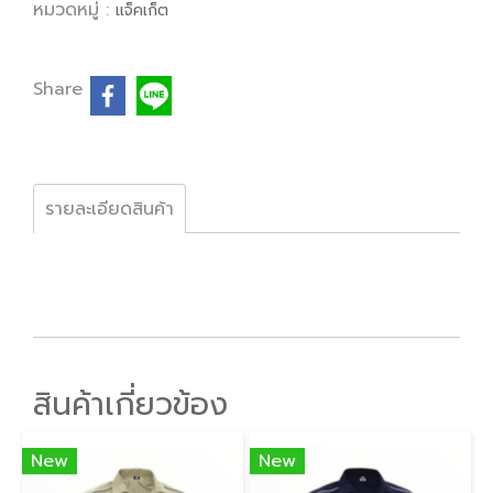
หมวดหมู่ :
แจ็คเก็ต
Share
รายละเอียดสินค้า
สินค้าเกี่ยวข้อง
New
New