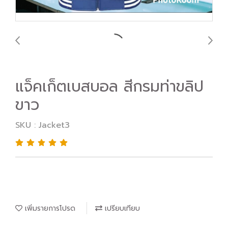
แจ็คเก็ตเบสบอล สีกรมท่าขลิป
ขาว
SKU : Jacket3
เพิ่มรายการโปรด
เปรียบเทียบ