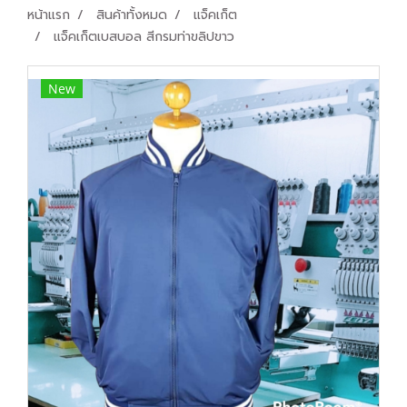
หน้าแรก
สินค้าทั้งหมด
แจ็คเก็ต
แจ็คเก็ตเบสบอล สีกรมท่าขลิปขาว
New