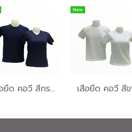
New
เสื้อยืด คอวี สีกรมท่า
เสื้อยืด คอวี สี